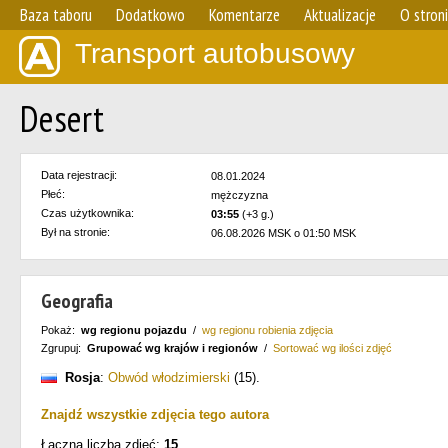
Baza taboru
Dodatkowo
Komentarze
Aktualizacje
O stron
Transport autobusowy
Desert
Data rejestracji:
08.01.2024
Płeć:
mężczyzna
Czas użytkownika:
03:55
(+3 g.)
Był na stronie:
06.08.2026 MSK o 01:50 MSK
Geografia
Pokaż:
wg regionu pojazdu
/
wg regionu robienia zdjęcia
Zgrupuj:
Grupować wg krajów i regionów
/
Sortować wg ilości zdjęć
Rosja
:
Obwód włodzimierski
(15)
.
Znajdź wszystkie zdjęcia tego autora
Łączna liczba zdjęć:
15