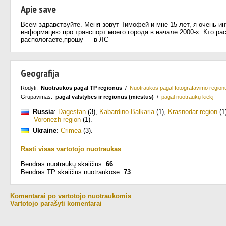
Apie save
Всем здравствуйте. Меня зовут Тимофей и мне 15 лет, я очень 
информацию про транспорт моего города в начале 2000-х. Кто рас
распологаете,прошу — в ЛС
Geografija
Rodyti:
Nuotraukos pagal TP regionus
/
Nuotraukos pagal fotografavimo region
Grupavimas:
pagal valstybes ir regionus (miestus)
/
pagal nuotraukų kiekį
Russia
:
Dagestan
(3)
,
Kabardino-Balkaria
(1)
,
Krasnodar region
(1
Voronezh region
(1)
.
Ukraine
:
Crimea
(3)
.
Rasti visas vartotojo nuotraukas
Bendras nuotraukų skaičius:
66
Bendras TP skaičius nuotraukose:
73
Komentarai po vartotojo nuotraukomis
Vartotojo parašyti komentarai