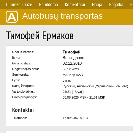
Duomenų bazė
Papildoma
Komentarai
Nauja
Pagalba
F
Autobusų transportas
Тимофей Ермаков
Тимофей
Realus vardas:
Волгодонск
Iš kur:
02.12.2010
Gimimo data:
Registracijos data:
06.12.2023
Seni vardai:
МАРЗер-5277
Lytis:
vyras
Kalbų žinojimas:
Русский, Английский ,Украинский(немного)
Vartotojo laikas:
04:21
(+3 val.)
Buvo prisijungęs:
05.08.2026 MSK - 21:51 MSK
Kontaktai
Telefonas:
+7 993 457-80-94