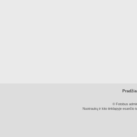
Pradžia
© Fotobus admini
Nuotraukų ir kito tinklapyje esančio t