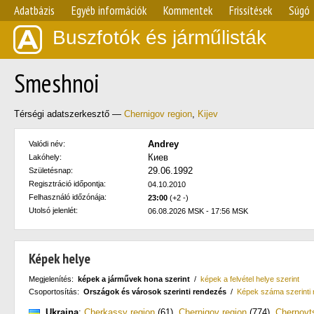
Adatbázis
Egyéb információk
Kommentek
Frissítések
Súgó
Buszfotók és járműlisták
Smeshnoi
Térségi adatszerkesztő —
Chernigov region
,
Kijev
Andrey
Valódi név:
Киев
Lakóhely:
29.06.1992
Születésnap:
Regisztráció időpontja:
04.10.2010
Felhasználó időzónája:
23:00
(+2 -)
Utolsó jelenlét:
06.08.2026 MSK - 17:56 MSK
Képek helye
Megjelenítés:
képek a járművek hona szerint
/
képek a felvétel helye szerint
Csoportosítás:
Országok és városok szerinti rendezés
/
Képek száma szerinti
Ukrajna
:
Cherkassy region
(61)
,
Chernigov region
(774)
,
Chernovt