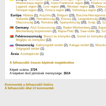
Hmelnickaya region
(24)
,
Ivano-Frankovsk region
(68)
,
Kharkov re
Lugansk region
(9)
,
Lvov region
(48)
,
Nikolaev region
(19)
,
Odessa
Ternopol region
(52)
,
Vinnica region
(46)
,
Volinskaya region
(37)
,
Z
Európa
:
Albánia
(1)
,
Ausztria
(3)
,
Belgium
(23)
,
Bosznia-Hercegovina
Hollandia
(38)
,
Horvátország
(5)
,
Kosovo
(1)
,
Lengyelország
(316)
Olaszország
(14)
,
Románia
(4)
,
Spanyolország
(20)
,
Svájc
(2)
,
Sz
Germany
:
Alsó-Szászország
(11)
,
Baden-Württemberg
(21)
,
Bajor
Mecklenburg-Vorpommern
(2)
,
Rajna-Pfalz
(5)
,
Saar-vidék
(1)
,
Sz
Fehéroroszország
:
Breszt és környéke
(3)
,
Gomel és környéke
(
Mogiljev és környéke
(12)
.
Oroszország
:
Kalinyingrádi terület
(2)
,
Kalugai terület
(1)
,
Moszk
Volgográdi terület
(1)
.
Ázsia
:
Azerbajdzsán
(1)
.
A felhasználó összes képének megtekintése
Képek száma:
2724
A képeken lévő járművek mennyisége:
2614
Kommentek a felhasználó fotóira
A felhasználó által írt kommentek