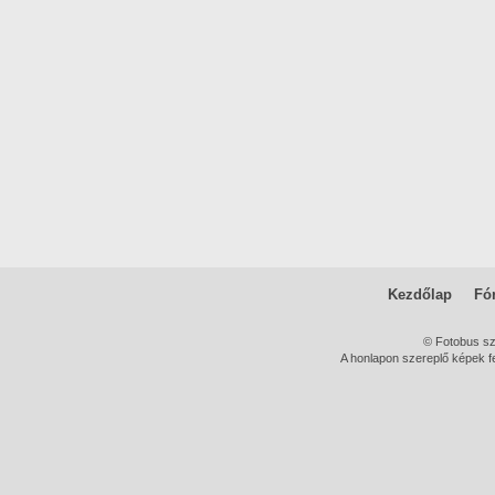
Kezdőlap
Fó
© Fotobus s
A honlapon szereplő képek fe