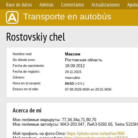
Base de datos
Además
Comentarios
Actualizaciones
Ayuda
Transporte en autobús
Rostovskiy chel
Максим
Nombre real:
Ростовская область
De dónde eres:
18.09.2012
Fecha de nacimiento:
Fecha de registro:
29.11.2023
Género:
masculino
Hora en el usuario:
04:53
(+3 h.)
Estuvo en el sitio:
07.08.2026 MSK en 20:01 MSK
Acerca de mí
Мои любимые маршруты: 77,34,34а,71,80,70
Мои любимые автобусы: МАЗ-203.047, ЛиАЗ-5292.65, Setra S215
Мой профиль на фото-Omsi
https://photo-omsi.ru/author/356/