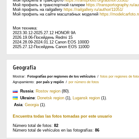
Мой профиль в трансфото
https://transphoto.org/author/35582/
Мой профиль в транспортной галереи
https://transportography.ru/au
Мой профиль на railgallery
https://railgallery.ru/author/11051/
Мой профиль на сайте масштабных моделей
https://modelcarfoto.r
Моя техника:
2023.30.12-2025.27.12 HONOR 9A
2026.19.06-Посейдень Redmi 15
2024.28.09-2024.01.12 Canon EOS 1000D
2025.27.12-Посейдень Canon EOS 1100D
Geografía
Mostrar:
Fotografías por regiones de los vehículos
/
fotos por regiones de foto
Agrupamiento:
por país y región
/
por número de fotos
Russia
:
Rostov region
(80)
.
Ukraine
:
Donetsk region
(1)
,
Lugansk region
(1)
.
Asia
:
Georgia
(1)
.
Encuentra todas las fotos tomadas por este usuario
Número total de fotos:
82
Número total de vehículos en las fotografías:
86