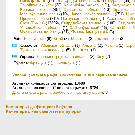
Башкартастан
(14)
,
Белгарадская вобласць
(1)
,
Бурація
(38)
,
В
Забайкальскі край
(32)
,
Кабардзіна-Балкарыя
(1)
,
Калужская в
Краснаярскі край
(457)
,
Курганская вобласць
(13)
,
Кіраўская в
Маскоўская вобласць
(10)
,
Новасібірская вобласць
(251)
,
Ніжа
Прыморскі край
(219)
,
Пскоўская вобласць
(1)
,
Разанская воб
Саха (Якуція)
(13859)
,
Свярдлоўская вобласць
(108)
,
Стаўрапо
Ульянаўская вобласць
(1)
,
Хабараўскі край
(46)
,
Ханты-Мансій
Чэлябінская вобласць
(31)
,
Ямала-Ненецкая АА
(5)
.
Азія
:
Кыргызстан
(9)
,
Кітай
(3)
,
Манголія
(3)
,
Таджыкістан
(3)
.
Казахстан
:
Абайская область
(1)
,
Алматы
(2)
,
Астана
(1)
,
Кара
Туркестанская вобласць
(5)
,
Шымкент
(1)
.
Украіна
:
Днепрапятроўская вобласць
(2)
,
Кіеў
(2)
.
Еўропа
:
Францыя
(1)
,
Фінляндыя
(1)
.
Знайсці ўсе фатаграфіі, зробленыя гэтым карыстальнікам
Агульная колькасць фатаграфій:
18600
Агульная колькасць ТС на фотаздымках:
6784
Даслана фатаграфій, зробленых іншымі аўтарамі
: 8
Каментарыі да фатаграфій аўтара
Каментарыі, напісаныя гэтым аўтарам