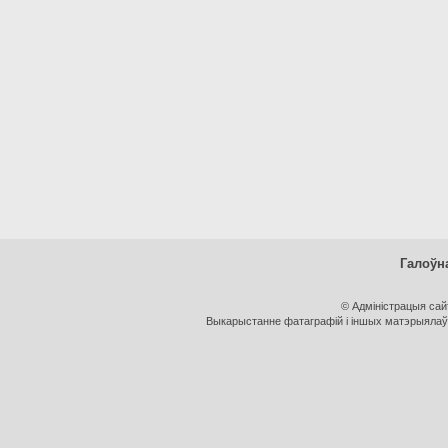
Галоўн
© Адміністрацыя са
Выкарыстанне фатаграфій і іншых матэрыялаў, 