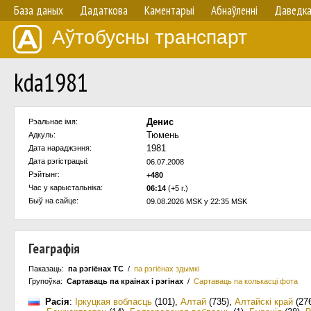
База даных
Дадаткова
Каментарыі
Абнаўленнi
Даведк
Аўтобусны транспарт
kda1981
Денис
Рэальнае імя:
Тюмень
Адкуль:
1981
Дата нараджэння:
Дата рэгістрацыі:
06.07.2008
Рэйтынг:
+480
Час у карыстальнiка:
06:14
(+5 г.)
Быў на сайце:
09.08.2026 MSK у 22:35 MSK
Геаграфія
Паказаць:
па рэгіёнах ТС
/
па рэгіёнах здымкі
Групоўка:
Сартаваць па краiнах i рэгінах
/
Сартаваць па колькасцi фота
Расія
:
Іркуцкая вобласць
(101)
,
Алтай
(735)
,
Алтайскі край
(27