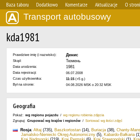
Baza taboru
Dodatkowo
Komentarze
Aktualizacje
O stron
Transport autobusowy
kda1981
Денис
Prawdziwe imię (i nazwisko):
Тюмень
Skąd:
1981
Data urodzenia:
Data rejestracji:
06.07.2008
Czas użytkownika:
11:15
(+5 g.)
Był na stronie:
04.08.2026 MSK o 20:32 MSK
Geografia
Pokaż:
wg regionu pojazdu
/
wg regionu robienia zdjęcia
Zgrupuj:
Grupować wg krajów i regionów
/
Sortować wg ilości zdjęć
Rosja
:
Ałtaj
(735)
,
Baszkortostan
(14)
,
Buriacja
(38)
,
Chanty-Mans
Jamalsko-Nieniecki Okręg Autonomiczny
(5)
,
Kabardo-Bałkaria
(1
Kraj Nadmorski
(219)
,
Kraj Permski
(6)
,
Kraj Stawropolski
(1)
,
Kra