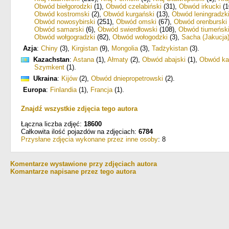
Obwód biełgorodzki
(1)
,
Obwód czelabiński
(31)
,
Obwód irkucki
(1
Obwód kostromski
(2)
,
Obwód kurgański
(13)
,
Obwód leningradzk
Obwód nowosybirski
(251)
,
Obwód omski
(67)
,
Obwód orenburski
Obwód samarski
(6)
,
Obwód swierdłowski
(108)
,
Obwód tiumeńsk
Obwód wołgogradzki
(82)
,
Obwód wołogodzki
(3)
,
Sacha (Jakucja
Azja
:
Chiny
(3)
,
Kirgistan
(9)
,
Mongolia
(3)
,
Tadżykistan
(3)
.
Kazachstan
:
Astana
(1)
,
Ałmaty
(2)
,
Obwód abajski
(1)
,
Obwód ka
Szymkent
(1)
.
Ukraina
:
Kijów
(2)
,
Obwód dniepropetrowski
(2)
.
Europa
:
Finlandia
(1)
,
Francja
(1)
.
Znajdź wszystkie zdjęcia tego autora
Łączna liczba zdjęć:
18600
Całkowita ilość pojazdów na zdjęciach:
6784
Przysłane zdjęcia wykonane przez inne osoby
: 8
Komentarze wystawione przy zdjęciach autora
Komantarze napisane przez tego autora