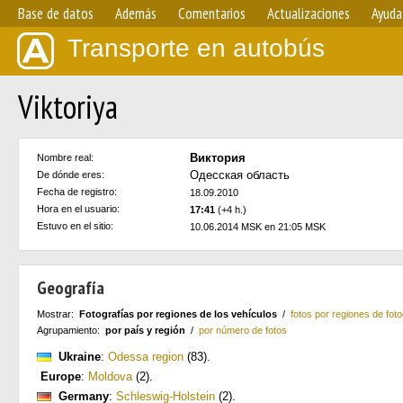
Base de datos
Además
Comentarios
Actualizaciones
Ayuda
Transporte en autobús
Viktoriya
Виктория
Nombre real:
Одесская область
De dónde eres:
Fecha de registro:
18.09.2010
Hora en el usuario:
17:41
(+4 h.)
Estuvo en el sitio:
10.06.2014 MSK en 21:05 MSK
Geografía
Mostrar:
Fotografías por regiones de los vehículos
/
fotos por regiones de foto
Agrupamiento:
por país y región
/
por número de fotos
Ukraine
:
Odessa region
(83)
.
Europe
:
Moldova
(2)
.
Germany
:
Schleswig-Holstein
(2)
.