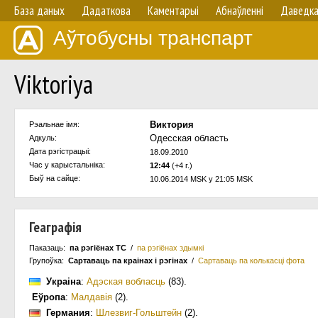
База даных
Дадаткова
Каментарыі
Абнаўленнi
Даведк
Аўтобусны транспарт
Viktoriya
Виктория
Рэальнае імя:
Одесская область
Адкуль:
Дата рэгістрацыі:
18.09.2010
Час у карыстальнiка:
12:44
(+4 г.)
Быў на сайце:
10.06.2014 MSK у 21:05 MSK
Геаграфія
Паказаць:
па рэгіёнах ТС
/
па рэгіёнах здымкі
Групоўка:
Сартаваць па краiнах i рэгінах
/
Сартаваць па колькасцi фота
Украіна
:
Адэская вобласць
(83)
.
Еўропа
:
Малдавія
(2)
.
Германия
:
Шлезвиг-Гольштейн
(2)
.