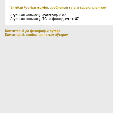
Знайсці ўсе фатаграфіі, зробленыя гэтым карыстальнікам
Агульная колькасць фатаграфій:
87
Агульная колькасць ТС на фотаздымках:
87
Каментарыі да фатаграфій аўтара
Каментарыі, напісаныя гэтым аўтарам