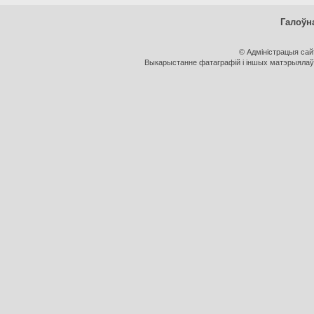
Галоўн
© Адміністрацыя са
Выкарыстанне фатаграфій і іншых матэрыялаў, 