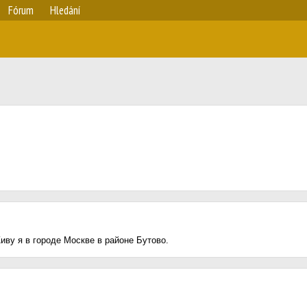
Fórum
Hledání
иву я в городе Москве в районе Бутово.