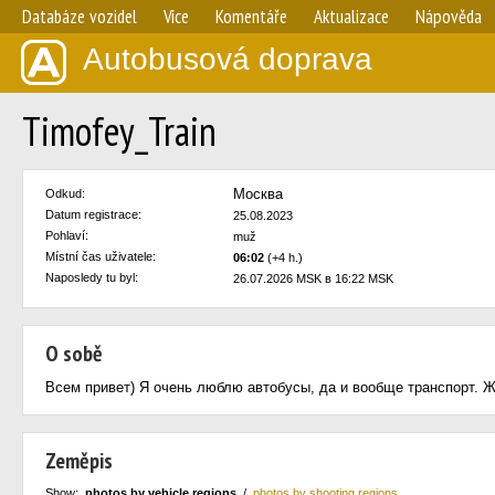
Databáze vozidel
Více
Komentáře
Aktualizace
Nápověda
Autobusová doprava
Timofey_Train
Москва
Odkud:
Datum registrace:
25.08.2023
Pohlaví:
muž
Místní čas uživatele:
06:02
(+4 h.)
Naposledy tu byl:
26.07.2026 MSK в 16:22 MSK
O sobě
Всем привет) Я очень люблю автобусы, да и вообще транспорт. Ж
Zeměpis
Show:
photos by vehicle regions
/
photos by shooting regions