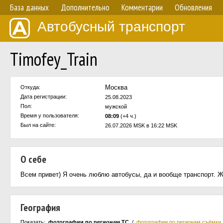
База данных
Дополнительно
Комментарии
Обновления
Автобусный транспорт
Timofey_Train
Москва
Откуда:
Дата регистрации:
25.08.2023
Пол:
мужской
Время у пользователя:
08:09
(+4 ч.)
Был на сайте:
26.07.2026 MSK в 16:22 MSK
О себе
Всем привет) Я очень люблю автобусы, да и вообще транспорт. Ж
География
Показать:
фотографии по регионам ТС
/
фотографии по регионам съёмки