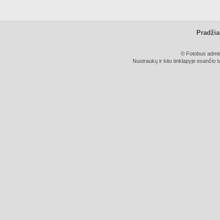
Pradžia
© Fotobus admini
Nuotraukų ir kito tinklapyje esančio t