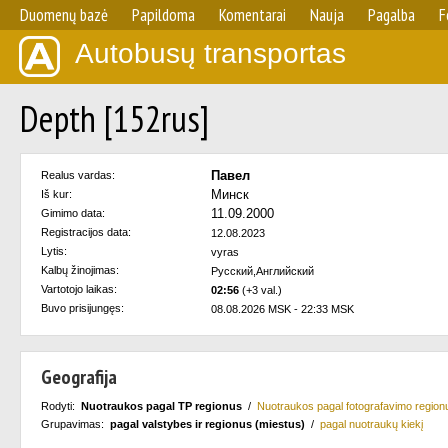
Duomenų bazė
Papildoma
Komentarai
Nauja
Pagalba
F
Autobusų transportas
Depth [152rus]
Павел
Realus vardas:
Минск
Iš kur:
11.09.2000
Gimimo data:
Registracijos data:
12.08.2023
Lytis:
vyras
Kalbų žinojimas:
Русский,Английский
Vartotojo laikas:
02:56
(+3 val.)
Buvo prisijungęs:
08.08.2026 MSK - 22:33 MSK
Geografija
Rodyti:
Nuotraukos pagal TP regionus
/
Nuotraukos pagal fotografavimo region
Grupavimas:
pagal valstybes ir regionus (miestus)
/
pagal nuotraukų kiekį