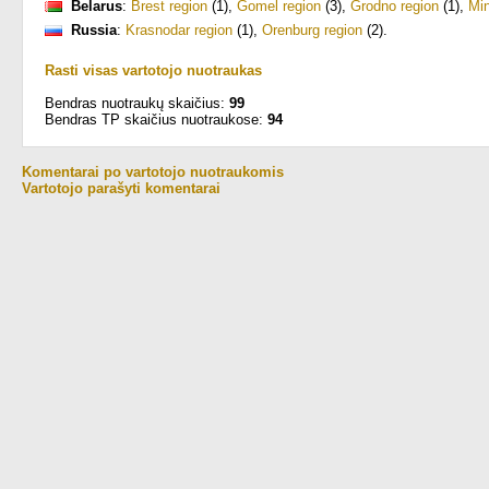
Belarus
:
Brest region
(1)
,
Gomel region
(3)
,
Grodno region
(1)
,
Mi
Russia
:
Krasnodar region
(1)
,
Orenburg region
(2)
.
Rasti visas vartotojo nuotraukas
Bendras nuotraukų skaičius:
99
Bendras TP skaičius nuotraukose:
94
Komentarai po vartotojo nuotraukomis
Vartotojo parašyti komentarai