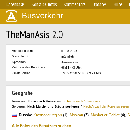
Datenbasis
Sonstige Infos
Kommentare
Updates
Hilfe
Busverkehr
TheManAsis 2.0
Anmeldedatum:
07.08.2023
Geschlecht:
männlich
Sprachen:
Английский
Zeitzone des Benutzers:
08:35
(+3 Uhr.)
Zuletzt online:
19.05.2026 MSK - 09:21 MSK
Geografie
Anzeigen:
Fotos nach Heimatsort
/
Fotos nach Aufnahmeort
Sortieren:
Nach Länder und Städte sortieren
/
Nach Anzahl der Fotos sortieren
Russia
:
Krasnodar region
(1)
,
Moskau
(7)
,
Moskauer Gebiet
(4)
,
S
Alle Fotos des Benutzers suchen