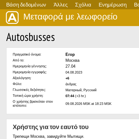
Βάση δεδομένων
Άλλες
Σχόλια
Ενημέρωση
Β
Μεταφορά με λεωφορείο
Autosbusses
Егор
Πραγματικό όνομα:
Москва
Από το:
27.04
Ημερομηνία γέννησης:
Ημερομηνία εγγραφής:
04.08.2023
Αξιολόγηση:
+6
Φύλο:
άνδρας
Γλωσσικές δεξιότητες:
Матерный, Русский
Τοπική ώρα χρήστη:
07:44
(+3 hr.)
Ο χρήστης βρισκόταν στον
09.08.2026 MSK at 18:23 MSK
ιστότοπο:
Χρήστης για τον εαυτό του
Трепещи Москва, завидуйте Мытищи.