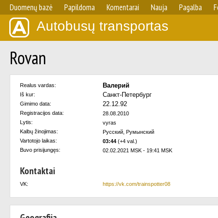
Duomenų bazė
Papildoma
Komentarai
Nauja
Pagalba
F
Autobusų transportas
Rovan
Валерий
Realus vardas:
Санкт-Петербург
Iš kur:
22.12.92
Gimimo data:
Registracijos data:
28.08.2010
Lytis:
vyras
Kalbų žinojimas:
Русский, Румынский
Vartotojo laikas:
03:44
(+4 val.)
Buvo prisijungęs:
02.02.2021 MSK - 19:41 MSK
Kontaktai
VK:
https://vk.com/trainspotter08
Geografija