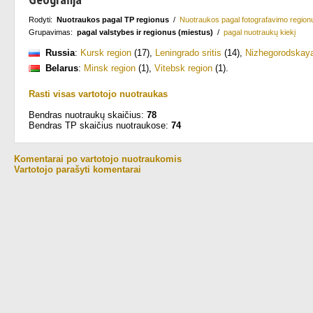
Rodyti:
Nuotraukos pagal TP regionus
/
Nuotraukos pagal fotografavimo region
Grupavimas:
pagal valstybes ir regionus (miestus)
/
pagal nuotraukų kiekį
Russia
:
Kursk region
(17)
,
Leningrado sritis
(14)
,
Nizhegorodskaya
Belarus
:
Minsk region
(1)
,
Vitebsk region
(1)
.
Rasti visas vartotojo nuotraukas
Bendras nuotraukų skaičius:
78
Bendras TP skaičius nuotraukose:
74
Komentarai po vartotojo nuotraukomis
Vartotojo parašyti komentarai