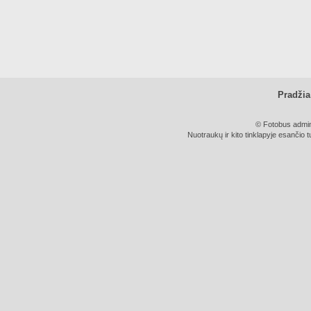
Pradžia
© Fotobus admini
Nuotraukų ir kito tinklapyje esančio t