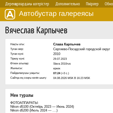
Дерекқорлардағы өзгерістер
Дополнительно
Пікірлер
Обно
Автобустар галереясы
Вячеслав Карпычев
Слава Карпычев
Нақты аты:
Сергиево-Посадский городской округ
Туған жер:
2010
Туған күні:
Тіркеу күні:
29.07.2023
Өткен атылар:
Slava 2010rus
Жынысы:
еркек
Пайдаланушы уақыты:
07:24
(+3 с.)
Сайтқа ең соңғы келіп шығү:
04.08.2026 MSK В 16:23 MSK
Мен туралы
ФОТОАППАРАТЫ:
Nikon d5100 (Октябрь 2023 — Июнь 2024)
Nikon d5200 (Июль 2024 — ....)