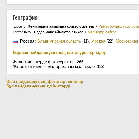
География
Көрсету:
Көліктернің аймағына сәйкес суреттер
/
Аймақ бойынша фотосур
Топтастыру:
Елдер және аймақтар сәйкес
/
Мөлшерде сәйкес
Россия
:
Владимирская область
(11)
,
Москва
(22)
,
Московская
Барлық пайдаланушының фотосуреттер іздеу
Жалпы мөлшерде фотосуреттер:
266
Фотосуреттерде көліктер жалпы мөлшерде:
182
Осы пайдаланушың фотолар пікірлер
Бұл пайдаланушың түсініктерді