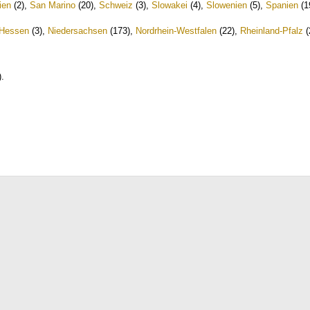
ien
(2)
,
San Marino
(20)
,
Schweiz
(3)
,
Slowakei
(4)
,
Slowenien
(5)
,
Spanien
(1
Hessen
(3)
,
Niedersachsen
(173)
,
Nordrhein-Westfalen
(22)
,
Rheinland-Pfalz
(
)
.