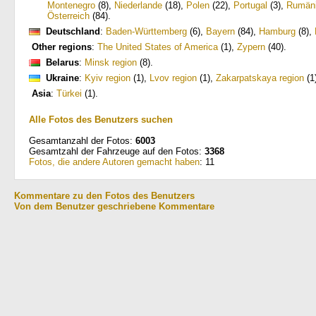
Montenegro
(8)
,
Niederlande
(18)
,
Polen
(22)
,
Portugal
(3)
,
Rumän
Österreich
(84)
.
Deutschland
:
Baden-Württemberg
(6)
,
Bayern
(84)
,
Hamburg
(8)
,
Other regions
:
The United States of America
(1)
,
Zypern
(40)
.
Belarus
:
Minsk region
(8)
.
Ukraine
:
Kyiv region
(1)
,
Lvov region
(1)
,
Zakarpatskaya region
(1
Asia
:
Türkei
(1)
.
Alle Fotos des Benutzers suchen
Gesamtanzahl der Fotos:
6003
Gesamtzahl der Fahrzeuge auf den Fotos:
3368
Fotos, die andere Autoren gemacht haben
: 11
Kommentare zu den Fotos des Benutzers
Von dem Benutzer geschriebene Kommentare