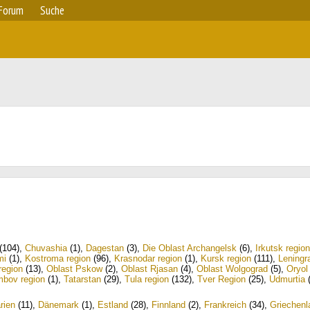
Forum
Suche
(104)
,
Chuvashia
(1)
,
Dagestan
(3)
,
Die Oblast Archangelsk
(6)
,
Irkutsk region
mi
(1)
,
Kostroma region
(96)
,
Krasnodar region
(1)
,
Kursk region
(111)
,
Leningr
region
(13)
,
Oblast Pskow
(2)
,
Oblast Rjasan
(4)
,
Oblast Wolgograd
(5)
,
Oryol
bov region
(1)
,
Tatarstan
(29)
,
Tula region
(132)
,
Tver Region
(25)
,
Udmurtia
(
rien
(11)
,
Dänemark
(1)
,
Estland
(28)
,
Finnland
(2)
,
Frankreich
(34)
,
Griechenl