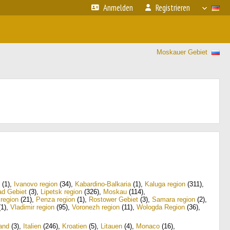
Anmelden
Registrieren
Moskauer Gebiet
(1)
,
Ivanovo region
(34)
,
Kabardino-Balkaria
(1)
,
Kaluga region
(311)
,
ad Gebiet
(3)
,
Lipetsk region
(326)
,
Moskau
(114)
,
 region
(21)
,
Penza region
(1)
,
Rostower Gebiet
(3)
,
Samara region
(2)
,
1)
,
Vladimir region
(95)
,
Voronezh region
(11)
,
Wologda Region
(36)
,
and
(3)
,
Italien
(246)
,
Kroatien
(5)
,
Litauen
(4)
,
Monaco
(16)
,