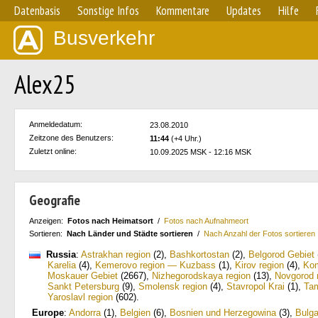
Datenbasis
Sonstige Infos
Kommentare
Updates
Hilfe
Busverkehr
Alex25
Anmeldedatum:
23.08.2010
Zeitzone des Benutzers:
11:44
(+4 Uhr.)
Zuletzt online:
10.09.2025 MSK - 12:16 MSK
Geografie
Anzeigen:
Fotos nach Heimatsort
/
Fotos nach Aufnahmeort
Sortieren:
Nach Länder und Städte sortieren
/
Nach Anzahl der Fotos sortieren
Russia
:
Astrakhan region
(2)
,
Bashkortostan
(2)
,
Belgorod Gebiet
Karelia
(4)
,
Kemerovo region — Kuzbass
(1)
,
Kirov region
(4)
,
Ko
Moskauer Gebiet
(2667)
,
Nizhegorodskaya region
(13)
,
Novgorod 
Sankt Petersburg
(9)
,
Smolensk region
(4)
,
Stavropol Krai
(1)
,
Tam
Yaroslavl region
(602)
.
Europe
:
Andorra
(1)
,
Belgien
(6)
,
Bosnien und Herzegowina
(3)
,
Bulga