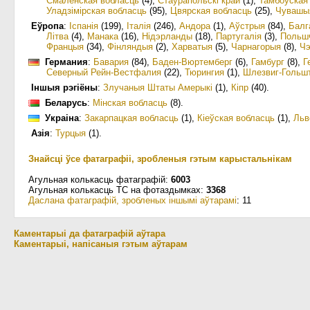
Смаленская вобласць
(4)
,
Стаўрапольскі край
(1)
,
Тамбоўская
Уладзімірская вобласць
(95)
,
Цвярская вобласць
(25)
,
Чувашы
Еўропа
:
Іспанія
(199)
,
Італія
(246)
,
Андора
(1)
,
Аўстрыя
(84)
,
Балг
Літва
(4)
,
Манака
(16)
,
Нідэрланды
(18)
,
Партугалія
(3)
,
Польш
Францыя
(34)
,
Фінляндыя
(2)
,
Харватыя
(5)
,
Чарнагорыя
(8)
,
Чэ
Германия
:
Бавария
(84)
,
Баден-Вюртемберг
(6)
,
Гамбург
(8)
,
Г
Северный Рейн-Вестфалия
(22)
,
Тюрингия
(1)
,
Шлезвиг-Гольш
Іншыя рэгіёны
:
Злучаныя Штаты Амерыкі
(1)
,
Кіпр
(40)
.
Беларусь
:
Мінская вобласць
(8)
.
Украіна
:
Закарпацкая вобласць
(1)
,
Кіеўская вобласць
(1)
,
Льв
Азія
:
Турцыя
(1)
.
Знайсці ўсе фатаграфіі, зробленыя гэтым карыстальнікам
Агульная колькасць фатаграфій:
6003
Агульная колькасць ТС на фотаздымках:
3368
Даслана фатаграфій, зробленых іншымі аўтарамі
: 11
Каментарыі да фатаграфій аўтара
Каментарыі, напісаныя гэтым аўтарам