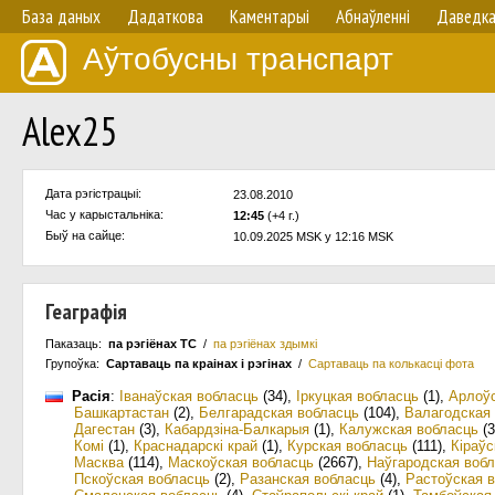
База даных
Дадаткова
Каментарыі
Абнаўленнi
Даведк
Аўтобусны транспарт
Alex25
Дата рэгістрацыі:
23.08.2010
Час у карыстальнiка:
12:45
(+4 г.)
Быў на сайце:
10.09.2025 MSK у 12:16 MSK
Геаграфія
Паказаць:
па рэгіёнах ТС
/
па рэгіёнах здымкі
Групоўка:
Сартаваць па краiнах i рэгінах
/
Сартаваць па колькасцi фота
Расія
:
Іванаўская вобласць
(34)
,
Іркуцкая вобласць
(1)
,
Арлоўс
Башкартастан
(2)
,
Белгарадская вобласць
(104)
,
Валагодская
Дагестан
(3)
,
Кабардзіна-Балкарыя
(1)
,
Калужская вобласць
(3
Комі
(1)
,
Краснадарскі край
(1)
,
Курская вобласць
(111)
,
Кіраўс
Масква
(114)
,
Маскоўская вобласць
(2667)
,
Наўгародская воб
Пскоўская вобласць
(2)
,
Разанская вобласць
(4)
,
Растоўская 