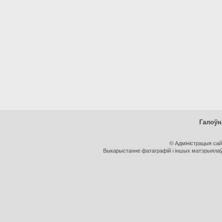
Галоўн
© Адміністрацыя са
Выкарыстанне фатаграфій і іншых матэрыялаў, 