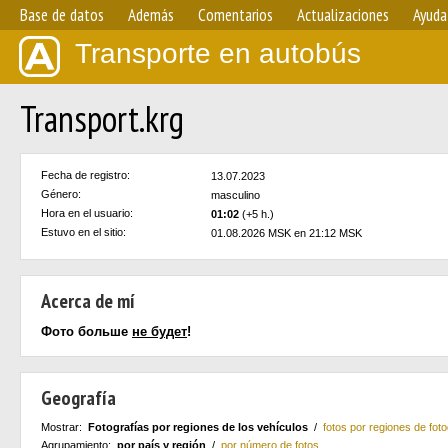
Base de datos
Además
Comentarios
Actualizaciones
Ayuda
Transporte en autobús
Transport.krg
Fecha de registro:
13.07.2023
Género:
masculino
Hora en el usuario:
01:02
(+5 h.)
Estuvo en el sitio:
01.08.2026 MSK en 21:12 MSK
Acerca de mí
Фото больше
не будет
!
Geografía
Mostrar:
Fotografías por regiones de los vehículos
/
fotos por regiones de foto
Agrupamiento:
por país y región
/
por número de fotos