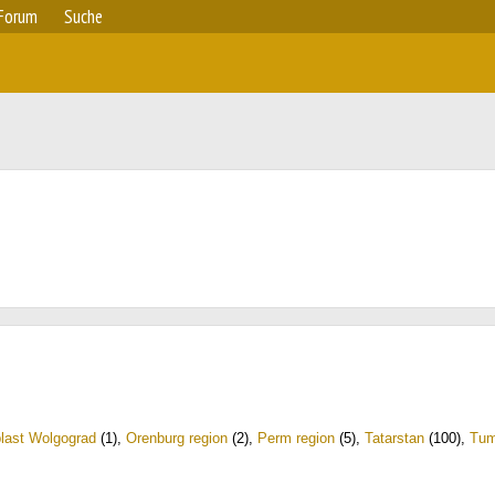
Forum
Suche
last Wolgograd
(1)
,
Orenburg region
(2)
,
Perm region
(5)
,
Tatarstan
(100)
,
Tum