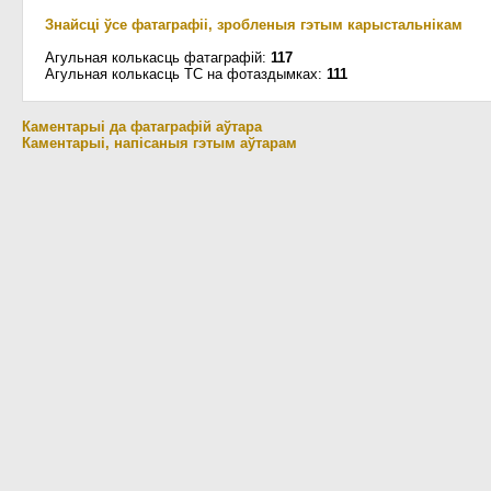
Знайсці ўсе фатаграфіі, зробленыя гэтым карыстальнікам
Агульная колькасць фатаграфій:
117
Агульная колькасць ТС на фотаздымках:
111
Каментарыі да фатаграфій аўтара
Каментарыі, напісаныя гэтым аўтарам