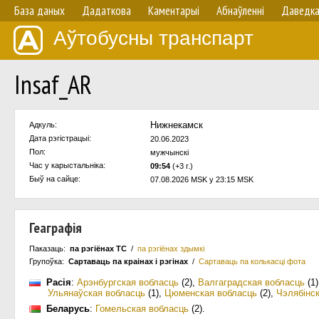
База даных
Дадаткова
Каментарыі
Абнаўленнi
Даведк
Аўтобусны транспарт
Insaf_AR
Нижнекамск
Адкуль:
Дата рэгістрацыі:
20.06.2023
Пол:
мужчынскi
Час у карыстальнiка:
09:54
(+3 г.)
Быў на сайце:
07.08.2026 MSK у 23:15 MSK
Геаграфія
Паказаць:
па рэгіёнах ТС
/
па рэгіёнах здымкі
Групоўка:
Сартаваць па краiнах i рэгінах
/
Сартаваць па колькасцi фота
Расія
:
Арэнбургская вобласць
(2)
,
Валгаградская вобласць
(1)
Ульянаўская вобласць
(1)
,
Цюменская вобласць
(2)
,
Чэлябінс
Беларусь
:
Гомельская вобласць
(2)
.