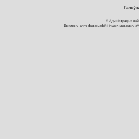
Галоўн
© Адміністрацыя са
Выкарыстанне фатаграфій і іншых матэрыялаў, 