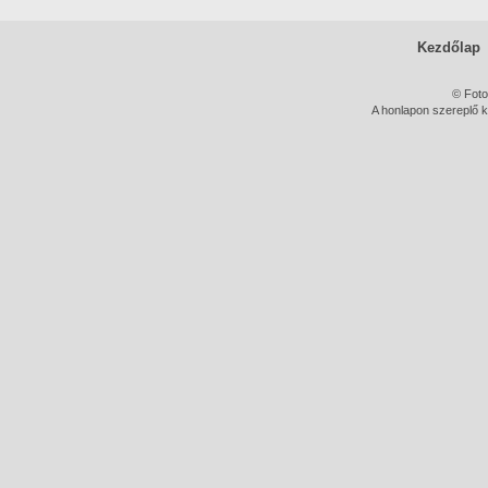
Kezdőlap
© Foto
A honlapon szereplő k