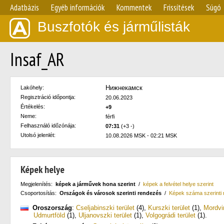
Adatbázis
Egyéb információk
Kommentek
Frissítések
Súgó
Buszfotók és járműlisták
Insaf_AR
Нижнекамск
Lakóhely:
Regisztráció időpontja:
20.06.2023
Értékelés:
+9
Neme:
férfi
Felhasználó időzónája:
07:31
(+3 -)
Utolsó jelenlét:
10.08.2026 MSK - 02:21 MSK
Képek helye
Megjelenítés:
képek a járművek hona szerint
/
képek a felvétel helye szerint
Csoportosítás:
Országok és városok szerinti rendezés
/
Képek száma szerinti
Oroszország
:
Cseljabinszki terület
(4)
,
Kurszki terület
(1)
,
Mordvi
Udmurtföld
(1)
,
Uljanovszki terület
(1)
,
Volgográdi terület
(1)
.