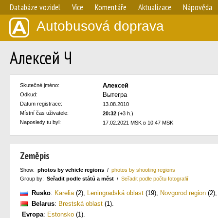
Databáze vozidel
Více
Komentáře
Aktualizace
Nápověda
Autobusová doprava
Алексей Ч
Алексей
Skutečné jméno:
Вытегра
Odkud:
Datum registrace:
13.08.2010
Místní čas uživatele:
20:32
(+3 h.)
Naposledy tu byl:
17.02.2021 MSK в 10:47 MSK
Zeměpis
Show:
photos by vehicle regions
/
photos by shooting regions
Group by:
Seřadit podle států a měst
/
Seřadit podle počtu fotografií
Rusko
:
Karelia
(2)
,
Leningradská oblast
(19)
,
Novgorod region
(2)
Belarus
:
Brestská oblast
(1)
.
Evropa
:
Estonsko
(1)
.