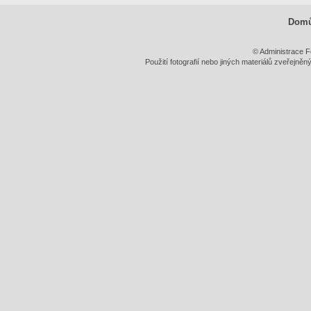
Dom
© Administrace F
Použití fotografií nebo jiných materiálů zveřejně