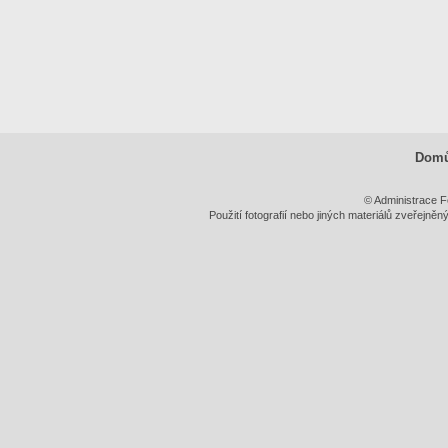
Dom
© Administrace F
Použití fotografií nebo jiných materiálů zveřejně