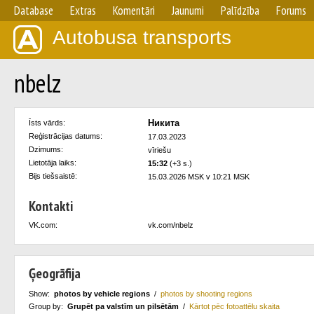
Database
Extras
Komentāri
Jaunumi
Palīdzība
Forums
Autobusa transports
nbelz
Никита
Īsts vārds:
Reģistrācijas datums:
17.03.2023
Dzimums:
vīriešu
Lietotāja laiks:
15:32
(+3 s.)
Bijs tiešsaistē:
15.03.2026 MSK v 10:21 MSK
Kontakti
VK.com:
vk.com/nbelz
Ģeogrāfija
Show:
photos by vehicle regions
/
photos by shooting regions
Group by:
Grupēt pa valstīm un pilsētām
/
Kārtot pēc fotoattēlu skaita