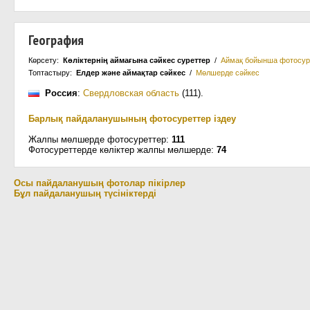
География
Көрсету:
Көліктернің аймағына сәйкес суреттер
/
Аймақ бойынша фотосур
Топтастыру:
Елдер және аймақтар сәйкес
/
Мөлшерде сәйкес
Россия
:
Свердловская область
(111)
.
Барлық пайдаланушының фотосуреттер іздеу
Жалпы мөлшерде фотосуреттер:
111
Фотосуреттерде көліктер жалпы мөлшерде:
74
Осы пайдаланушың фотолар пікірлер
Бұл пайдаланушың түсініктерді