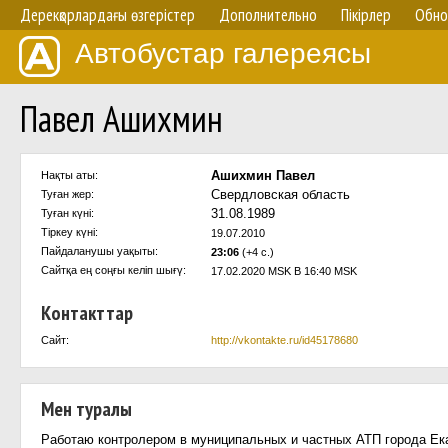
Дерекқорлардағы өзгерістер
Дополнительно
Пікірлер
Обно
Автобустар галереясы
Павел Ашихмин
Ашихмин Павел
Нақты аты:
Свердловская область
Туған жер:
31.08.1989
Туған күні:
Тіркеу күні:
19.07.2010
Пайдаланушы уақыты:
23:06
(+4 с.)
Сайтқа ең соңғы келіп шығү:
17.02.2020 MSK В 16:40 MSK
Контакттар
Сайт:
http://vkontakte.ru/id45178680
Мен туралы
Работаю контролером в муниципальных и частных АТП города Ек