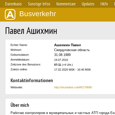
Datenbasis
Sonstige Infos
Kommentare
Updates
Hilfe
Busverkehr
Павел Ашихмин
Ашихмин Павел
Echter Name:
Свердловская область
Wohnort:
31.08.1989
Geburtsdatum:
Anmeldedatum:
19.07.2010
Zeitzone des Benutzers:
07:11
(+4 Uhr.)
Zuletzt online:
17.02.2020 MSK - 16:40 MSK
Kontaktinformationen
Webseite:
http://vkontakte.ru/id45178680
Über mich
Работаю контролером в муниципальных и частных АТП города Ек