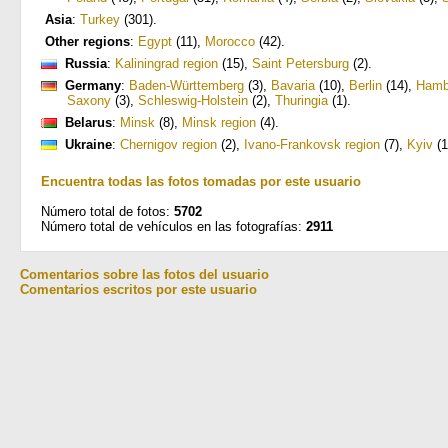
Asia
:
Turkey
(301)
.
Other regions
:
Egypt
(11)
,
Morocco
(42)
.
Russia
:
Kaliningrad region
(15)
,
Saint Petersburg
(2)
.
Germany
:
Baden-Württemberg
(3)
,
Bavaria
(10)
,
Berlin
(14)
,
Hamb
Saxony
(3)
,
Schleswig-Holstein
(2)
,
Thuringia
(1)
.
Belarus
:
Minsk
(8)
,
Minsk region
(4)
.
Ukraine
:
Chernigov region
(2)
,
Ivano-Frankovsk region
(7)
,
Kyiv
(1
Encuentra todas las fotos tomadas por este usuario
Número total de fotos:
5702
Número total de vehículos en las fotografías:
2911
Comentarios sobre las fotos del usuario
Comentarios escritos por este usuario