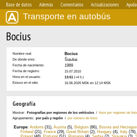
Base de datos
Además
Comentarios
Actualizaciones
Ayuda
Transporte en autobús
Bocius
Bocius
Nombre real:
Šiauliai
De dónde eres:
1989
Fecha de nacimiento:
Fecha de registro:
15.07.2010
Hora en el usuario:
13:51
(+4 h.)
Estuvo en el sitio:
16.06.2026 MSK en 12:14 MSK
Geografía
Mostrar:
Fotografías por regiones de los vehículos
/
fotos por regiones de foto
Agrupamiento:
por país y región
/
por número de fotos
Europe
:
Andorra
(31)
,
Austria
(5)
,
Belgium
(86)
,
Bosnia and Herzegov
Finland
(21)
,
France
(29)
,
Great Britain
(2)
,
Hungary
(4)
,
Italy
(78)
Poland
(48)
,
Portugal
(51)
,
Romania
(4)
,
Serbia
(2)
,
Slovakia
(3)
,