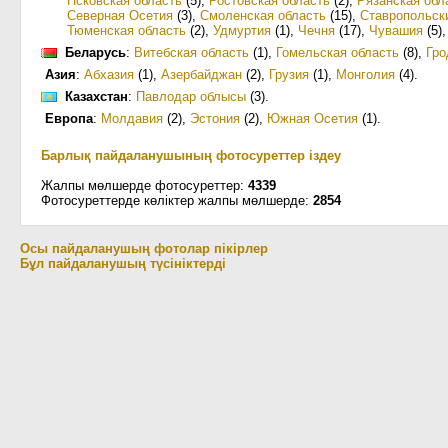
Псковская область
(5)
,
Ростовская область
(2)
,
Рязанская обл
Северная Осетия
(3)
,
Смоленская область
(15)
,
Ставропольск
Тюменская область
(2)
,
Удмуртия
(1)
,
Чечня
(17)
,
Чувашия
(5)
Беларусь
:
Витебская область
(1)
,
Гомельская область
(8)
,
Гро
Азия
:
Абхазия
(1)
,
Азербайджан
(2)
,
Грузия
(1)
,
Монголия
(4)
.
Казахстан
:
Павлодар облысы
(3)
.
Европа
:
Молдавия
(2)
,
Эстония
(2)
,
Южная Осетия
(1)
.
Барлық пайдаланушының фотосуреттер іздеу
Жалпы мөлшерде фотосуреттер:
4339
Фотосуреттерде көліктер жалпы мөлшерде:
2854
Осы пайдаланушың фотолар пікірлер
Бұл пайдаланушың түсініктерді