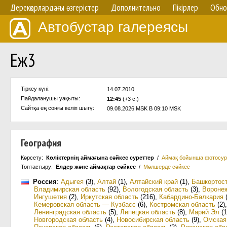
Дерекқорлардағы өзгерістер
Дополнительно
Пікірлер
Обно
Автобустар галереясы
Еж3
Тіркеу күні:
14.07.2010
Пайдаланушы уақыты:
12:45
(+3 с.)
Сайтқа ең соңғы келіп шығү:
09.08.2026 MSK В 09:10 MSK
География
Көрсету:
Көліктернің аймағына сәйкес суреттер
/
Аймақ бойынша фотосур
Топтастыру:
Елдер және аймақтар сәйкес
/
Мөлшерде сәйкес
Россия
:
Адыгея
(3)
,
Алтай
(1)
,
Алтайский край
(1)
,
Башкортос
Владимирская область
(92)
,
Вологодская область
(3)
,
Воронеж
Ингушетия
(2)
,
Иркутская область
(216)
,
Кабардино-Балкария
(
Кемеровская область — Кузбасс
(6)
,
Костромская область
(2)
Ленинградская область
(5)
,
Липецкая область
(8)
,
Марий Эл
(1
Новгородская область
(4)
,
Новосибирская область
(9)
,
Омская