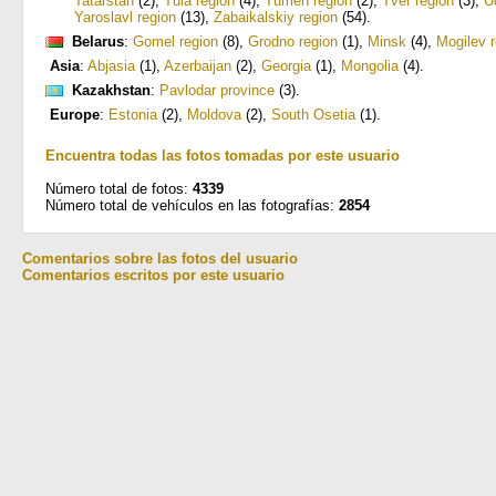
Tatarstan
(2)
,
Tula region
(4)
,
Tumen region
(2)
,
Tver region
(3)
,
U
Yaroslavl region
(13)
,
Zabaikalskiy region
(54)
.
Belarus
:
Gomel region
(8)
,
Grodno region
(1)
,
Minsk
(4)
,
Mogilev r
Asia
:
Abjasia
(1)
,
Azerbaijan
(2)
,
Georgia
(1)
,
Mongolia
(4)
.
Kazakhstan
:
Pavlodar province
(3)
.
Europe
:
Estonia
(2)
,
Moldova
(2)
,
South Osetia
(1)
.
Encuentra todas las fotos tomadas por este usuario
Número total de fotos:
4339
Número total de vehículos en las fotografías:
2854
Comentarios sobre las fotos del usuario
Comentarios escritos por este usuario