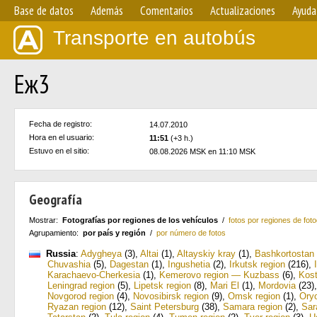
Base de datos
Además
Comentarios
Actualizaciones
Ayuda
Transporte en autobús
Еж3
Fecha de registro:
14.07.2010
Hora en el usuario:
11:51
(+3 h.)
Estuvo en el sitio:
08.08.2026 MSK en 11:10 MSK
Geografía
Mostrar:
Fotografías por regiones de los vehículos
/
fotos por regiones de foto
Agrupamiento:
por país y región
/
por número de fotos
Russia
:
Adygheya
(3)
,
Altai
(1)
,
Altayskiy kray
(1)
,
Bashkortostan
Chuvashia
(5)
,
Dagestan
(1)
,
Ingushetia
(2)
,
Irkutsk region
(216)
,
Karachaevo-Cherkesia
(1)
,
Kemerovo region — Kuzbass
(6)
,
Kost
Leningrad region
(5)
,
Lipetsk region
(8)
,
Mari El
(1)
,
Mordovia
(23)
Novgorod region
(4)
,
Novosibirsk region
(9)
,
Omsk region
(1)
,
Oryo
Ryazan region
(12)
,
Saint Petersburg
(38)
,
Samara region
(2)
,
Sar