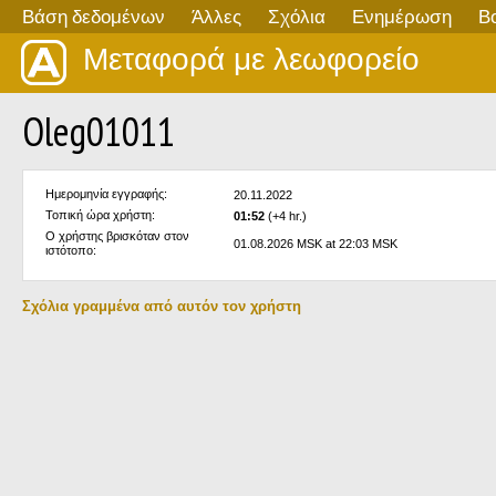
Βάση δεδομένων
Άλλες
Σχόλια
Ενημέρωση
Β
Μεταφορά με λεωφορείο
Oleg01011
Ημερομηνία εγγραφής:
20.11.2022
Τοπική ώρα χρήστη:
01:52
(+4 hr.)
Ο χρήστης βρισκόταν στον
01.08.2026 MSK at 22:03 MSK
ιστότοπο:
Σχόλια γραμμένα από αυτόν τον χρήστη