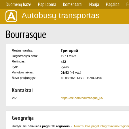
Duomenų bazė
Papildoma
Komentarai
Nauja
Pagalba
F
Autobusų transportas
Bourrasque
Григорий
Realus vardas:
Registracijos data:
19.11.2022
Reitingas:
+22
Lytis:
vyras
Vartotojo laikas:
01:53
(+6 val.)
Buvo prisijungęs:
10.08.2026 MSK - 15:04 MSK
Kontaktai
VK:
https://vk.com/bourrasque_55
Geografija
Rodyti:
Nuotraukos pagal TP regionus
/
Nuotraukos pagal fotografavimo region