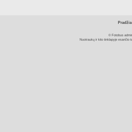
Pradžia
© Fotobus admini
Nuotraukų ir kito tinklapyje esančio t