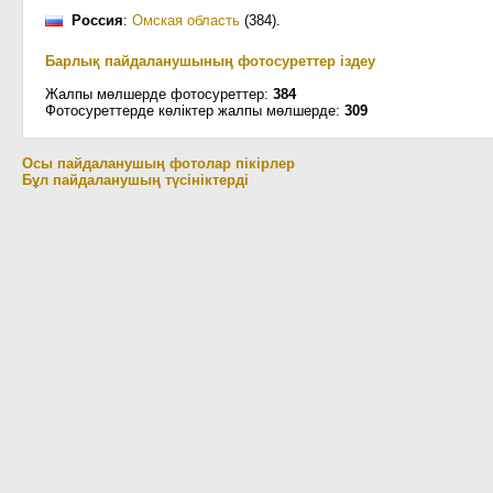
Россия
:
Омская область
(384)
.
Барлық пайдаланушының фотосуреттер іздеу
Жалпы мөлшерде фотосуреттер:
384
Фотосуреттерде көліктер жалпы мөлшерде:
309
Осы пайдаланушың фотолар пікірлер
Бұл пайдаланушың түсініктерді