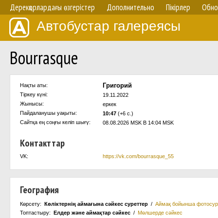
Дерекқорлардағы өзгерістер
Дополнительно
Пікірлер
Обно
Автобустар галереясы
Bourrasque
Григорий
Нақты аты:
Тіркеу күні:
19.11.2022
Жынысы:
еркек
Пайдаланушы уақыты:
10:47
(+6 с.)
Сайтқа ең соңғы келіп шығү:
08.08.2026 MSK В 14:04 MSK
Контакттар
VK:
https://vk.com/bourrasque_55
География
Көрсету:
Көліктернің аймағына сәйкес суреттер
/
Аймақ бойынша фотосур
Топтастыру:
Елдер және аймақтар сәйкес
/
Мөлшерде сәйкес