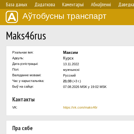
База даных
Дадаткова
Каментарыі
Абнаўленнi
Даведк
Аўтобусны транспарт
Maks46rus
Максим
Рэальнае імя:
Курск
Адкуль:
Дата рэгістрацыі:
13.11.2022
Пол:
мужчынскi
Валоданне мовамi:
Русский
Час у карыстальнiка:
21:33
(+3 г.)
Быў на сайце:
07.08.2026 MSK у 19:02 MSK
Кантакты
VK:
https://vk.com/maks46r
Пра сябе