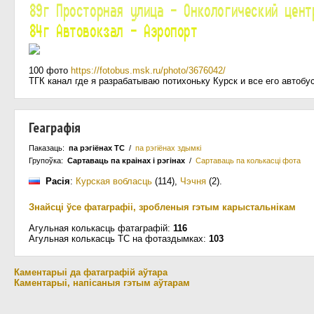
100 фото
https://fotobus.msk.ru/photo/3676042/
ТГК канал где я разрабатываю потихоньку Курск и все его автоб
Геаграфія
Паказаць:
па рэгіёнах ТС
/
па рэгіёнах здымкі
Групоўка:
Сартаваць па краiнах i рэгінах
/
Сартаваць па колькасцi фота
Расія
:
Курская вобласць
(114)
,
Чэчня
(2)
.
Знайсці ўсе фатаграфіі, зробленыя гэтым карыстальнікам
Агульная колькасць фатаграфій:
116
Агульная колькасць ТС на фотаздымках:
103
Каментарыі да фатаграфій аўтара
Каментарыі, напісаныя гэтым аўтарам