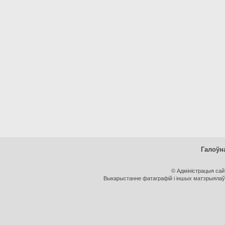
Галоўн
© Адміністрацыя са
Выкарыстанне фатаграфій і іншых матэрыялаў, 