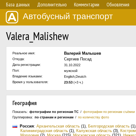
База данных
Дополнительно
Комментарии
Обновления
Автобусный транспорт
Valera_Malishew
Валерий Малышев
Реальное имя:
Сергиев Посад
Откуда:
Дата регистрации:
31.10.2022
Пол:
мужской
Владение языками:
English,Deutch
Время у пользователя:
23:53
(+3 ч.)
География
Показать:
фотографии по регионам ТС
/
фотографии по регионам съёмки
Группировка:
по странам и регионам
/
по количеству фото
Россия
:
Архангельская область
(1)
,
Белгородская область
(1)
Калининградская область
(1)
,
Калужская область
(3)
,
Костром
Мордовия
(2)
,
Москва
(215)
,
Московская область
(321)
,
Нижего