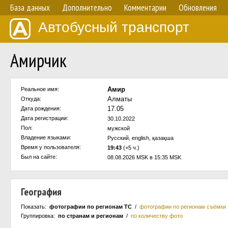
База данных
Дополнительно
Комментарии
Обновления
Автобусный транспорт
Амирчик
Амир
Реальное имя:
Алматы
Откуда:
17.05
Дата рождения:
Дата регистрации:
30.10.2022
Пол:
мужской
Владение языками:
Русский, english, қазақша
Время у пользователя:
19:43
(+5 ч.)
Был на сайте:
08.08.2026 MSK в 15:35 MSK
География
Показать:
фотографии по регионам ТС
/
фотографии по регионам съёмки
Группировка:
по странам и регионам
/
по количеству фото