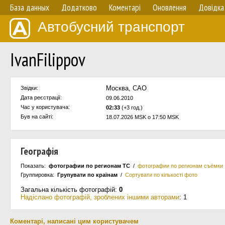
База данных
Додатково
Коментарі
Оновлення
Довідка
Автобусний транспорт
IvanFilippov
Москва, САО
Звідки:
Дата реєстрації:
09.06.2010
Час у користувача:
02:33
(+3 год.)
Був на сайті:
18.07.2026 MSK о 17:50 MSK
Географія
Показать:
фотографии по регионам ТС
/
фотографии по регионам съёмки
Группировка:
Групувати по країнам
/
Сортувати по кількості фото
Загальна кількість фотографій:
0
Надіслано фотографій, зроблених іншими авторами
: 1
Коментарі, написані цим користувачем