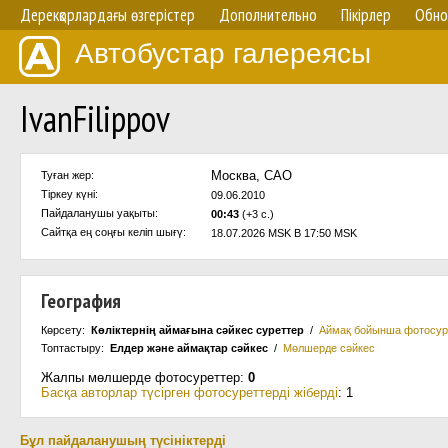
Дерекқорлардағы өзгерістер
Дополнительно
Пікірлер
Обно
Автобустар галереясы
IvanFilippov
Москва, САО
Туған жер:
Тіркеу күні:
09.06.2010
Пайдаланушы уақыты:
00:43
(+3 с.)
Сайтқа ең соңғы келіп шығү:
18.07.2026 MSK В 17:50 MSK
География
Көрсету:
Көліктернің аймағына сәйкес суреттер
/
Аймақ бойынша фотосур
Топтастыру:
Елдер және аймақтар сәйкес
/
Мөлшерде сәйкес
Жалпы мөлшерде фотосуреттер:
0
Басқа авторлар түсірген фотосуреттерді жіберді
: 1
Бұл пайдаланушың түсініктерді