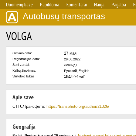
Duomenų bazė
Papildoma
Komentarai
Nauja
Pagalba
F
Autobusų transportas
VOLGA
27 мая
Gimimo data:
Registracijos data:
29.08.2022
Seni vardai:
Леонид1
Kalbų žinojimas:
Русский, English
Vartotojo laikas:
18:14
(+4 val.)
Apie save
СТТС/Трансфото:
https://transphoto.org/author/21326/
Geografija
Rodyti:
Nuotraukos pagal TP regionus
/
Nuotraukos pagal fotografavimo region