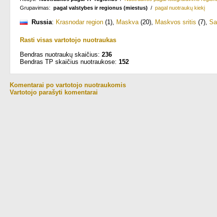
Grupavimas:
pagal valstybes ir regionus (miestus)
/
pagal nuotraukų kiekį
Russia
:
Krasnodar region
(1)
,
Maskva
(20)
,
Maskvos sritis
(7)
,
Sa
Rasti visas vartotojo nuotraukas
Bendras nuotraukų skaičius:
236
Bendras TP skaičius nuotraukose:
152
Komentarai po vartotojo nuotraukomis
Vartotojo parašyti komentarai