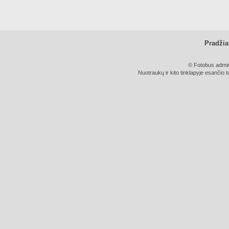
Pradžia
© Fotobus admini
Nuotraukų ir kito tinklapyje esančio t