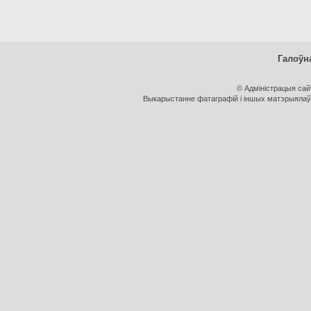
Галоўн
© Адміністрацыя са
Выкарыстанне фатаграфій і іншых матэрыялаў, 