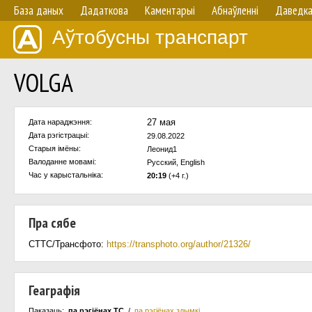
База даных
Дадаткова
Каментарыі
Абнаўленнi
Даведк
Аўтобусны транспарт
VOLGA
27 мая
Дата нараджэння:
Дата рэгістрацыі:
29.08.2022
Старыя імёны:
Леонид1
Валоданне мовамi:
Русский, English
Час у карыстальнiка:
20:19
(+4 г.)
Пра сябе
СТТС/Трансфото:
https://transphoto.org/author/21326/
Геаграфія
Паказаць:
па рэгіёнах ТС
/
па рэгіёнах здымкі