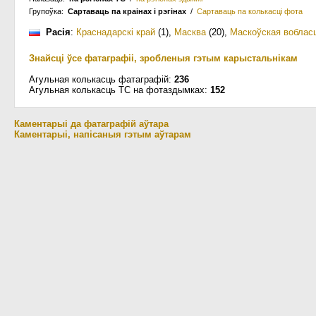
Групоўка:
Сартаваць па краiнах i рэгінах
/
Сартаваць па колькасцi фота
Расія
:
Краснадарскі край
(1)
,
Масква
(20)
,
Маскоўская воблас
Знайсці ўсе фатаграфіі, зробленыя гэтым карыстальнікам
Агульная колькасць фатаграфій:
236
Агульная колькасць ТС на фотаздымках:
152
Каментарыі да фатаграфій аўтара
Каментарыі, напісаныя гэтым аўтарам