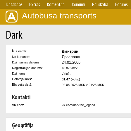
Database
Extras
Komentāri
Jaunumi
Palīdzība
Forums
Autobusa transports
Dark
Дмитрий
Īsts vārds:
Ярославль
No kurienes:
24.01.2005
Dzimšanas datums:
Reģistrācijas datums:
10.07.2022
Dzimums:
vīriešu
Lietotāja laiks:
01:47
(+3 s.)
Bijs tiešsaistē:
02.08.2026 MSK v 21:25 MSK
Kontakti
VK.com:
vk.com/darkthe_legend
Ģeogrāfija