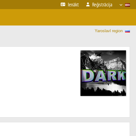
Ienākt
Reģistrācija
Yaroslavl region