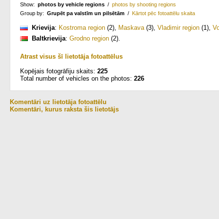
Show:
photos by vehicle regions
/
photos by shooting regions
Group by:
Grupēt pa valstīm un pilsētām
/
Kārtot pēc fotoattēlu skaita
Krievija
:
Kostroma region
(2)
,
Maskava
(3)
,
Vladimir region
(1)
,
Vo
Baltkrievija
:
Grodno region
(2)
.
Atrast visus šī lietotāja fotoattēlus
Kopējais fotogrāfiju skaits:
225
Total number of vehicles on the photos:
226
Komentāri uz lietotāja fotoattēlu
Komentāri, kurus raksta šis lietotājs