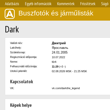
Adatbázis
Egyéb információk
Kommentek
Frissítések
Súgó
Buszfotók és járműlisták
Dark
Дмитрий
Valódi név:
Ярославль
Lakóhely:
24.01.2005
Születésnap:
Regisztráció időpontja:
10.07.2022
Neme:
férfi
Felhasználó időzónája:
11:29
(+3 -)
Utolsó jelenlét:
02.08.2026 MSK - 21:25 MSK
Kapcsolatok
VK:
vk.com/darkthe_legend
Képek helye