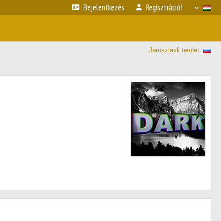
Bejelentkezés
Regisztráció!
Jaroszlavli terület