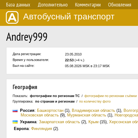
База данных
Дополнительно
Комментарии
Обновления
Автобусный транспорт
Аndrey999
Дата регистрации:
23.05.2010
Время у пользователя:
22:53
(+4 ч.)
Был на сайте:
05.08.2026 MSK в 23:17 MSK
География
Показать:
фотографии по регионам ТС
/
фотографии по регионам съёмки
Группировка:
по странам и регионам
/
по количеству фото
Россия
:
Башкортостан
(1)
,
Владимирская область
(1)
,
Волгог
Московская область
(9)
,
Мурманская область
(1)
,
Новгородска
Украина
:
Закарпатская область
(2)
,
Крым
(15)
,
Херсонская об
Европа
:
Финляндия
(2)
.