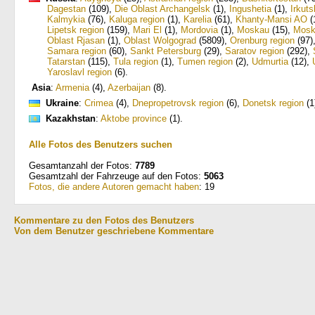
Dagestan
(109)
,
Die Oblast Archangelsk
(1)
,
Ingushetia
(1)
,
Irkuts
Kalmykia
(76)
,
Kaluga region
(1)
,
Karelia
(61)
,
Khanty-Mansi AO
(
Lipetsk region
(159)
,
Mari El
(1)
,
Mordovia
(1)
,
Moskau
(15)
,
Mosk
Oblast Rjasan
(1)
,
Oblast Wolgograd
(5809)
,
Orenburg region
(97)
Samara region
(60)
,
Sankt Petersburg
(29)
,
Saratov region
(292)
,
Tatarstan
(115)
,
Tula region
(1)
,
Tumen region
(2)
,
Udmurtia
(12)
,
Yaroslavl region
(6)
.
Asia
:
Armenia
(4)
,
Azerbaijan
(8)
.
Ukraine
:
Crimea
(4)
,
Dnepropetrovsk region
(6)
,
Donetsk region
(1
Kazakhstan
:
Aktobe province
(1)
.
Alle Fotos des Benutzers suchen
Gesamtanzahl der Fotos:
7789
Gesamtzahl der Fahrzeuge auf den Fotos:
5063
Fotos, die andere Autoren gemacht haben
: 19
Kommentare zu den Fotos des Benutzers
Von dem Benutzer geschriebene Kommentare