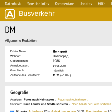
Datenbasis
Sonstige Infos
Kommentare
Updates
Hilfe
Busverkehr
DM
Allgemeine Redaktion
Дмитрий
Echter Name:
Волгоград
Wohnort:
1986
Geburtsdatum:
Anmeldedatum:
14.05.2008
Geschlecht:
männlich
Zeitzone des Benutzers:
11:21
(+3 Uhr.)
Geografie
Anzeigen:
Fotos nach Heimatsort
/
Fotos nach Aufnahmeort
Sortieren:
Nach Länder und Städte sortieren
/
Nach Anzahl der Fotos sortieren
Russia
:
Adygheya
(25)
,
Astrakhan region
(283)
,
Bashkortostan
(75