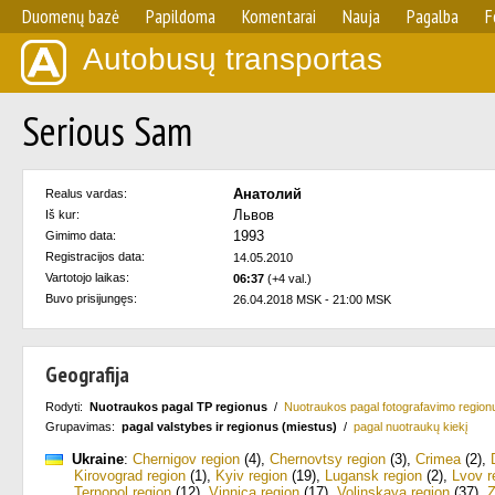
Duomenų bazė
Papildoma
Komentarai
Nauja
Pagalba
F
Autobusų transportas
Serious Sam
Анатолий
Realus vardas:
Львов
Iš kur:
1993
Gimimo data:
Registracijos data:
14.05.2010
Vartotojo laikas:
06:37
(+4 val.)
Buvo prisijungęs:
26.04.2018 MSK - 21:00 MSK
Geografija
Rodyti:
Nuotraukos pagal TP regionus
/
Nuotraukos pagal fotografavimo region
Grupavimas:
pagal valstybes ir regionus (miestus)
/
pagal nuotraukų kiekį
Ukraine
:
Chernigov region
(4)
,
Chernovtsy region
(3)
,
Crimea
(2)
,
Kirovograd region
(1)
,
Kyiv region
(19)
,
Lugansk region
(2)
,
Lvov r
Ternopol region
(12)
,
Vinnica region
(17)
,
Volinskaya region
(37)
,
Z