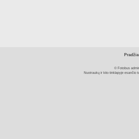
Pradžia
© Fotobus admini
Nuotraukų ir kito tinklapyje esančio t