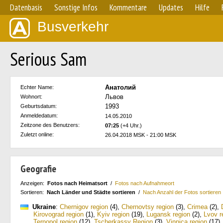
Datenbasis
Sonstige Infos
Kommentare
Updates
Hilfe
Busverkehr
Serious Sam
Анатолий
Echter Name:
Львов
Wohnort:
1993
Geburtsdatum:
Anmeldedatum:
14.05.2010
Zeitzone des Benutzers:
07:25
(+4 Uhr.)
Zuletzt online:
26.04.2018 MSK - 21:00 MSK
Geografie
Anzeigen:
Fotos nach Heimatsort
/
Fotos nach Aufnahmeort
Sortieren:
Nach Länder und Städte sortieren
/
Nach Anzahl der Fotos sortieren
Ukraine
:
Chernigov region
(4)
,
Chernovtsy region
(3)
,
Crimea
(2)
,
Kirovograd region
(1)
,
Kyiv region
(19)
,
Lugansk region
(2)
,
Lvov r
Ternopol region
(12)
,
Tscherkassy Region
(3)
,
Vinnica region
(17)