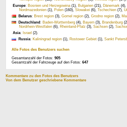
Europe
:
Bosnien und Herzegowina
(1)
,
Bulgarien
(21)
,
Dänemark
(4)
Nordmazedonien
(1)
,
Polen
(160)
,
Slowakei
(6)
,
Tschechien
(7)
,
U
Belarus
:
Brest region
(3)
,
Gomel region
(2)
,
Grodno region
(2)
,
Mah
Deutschland
:
Baden-Württemberg
(4)
,
Bayern
(3)
,
Brandenburg
(2
Nordrhein-Westfalen
(6)
,
Rheinland-Pfalz
(3)
,
Sachsen
(2)
,
Sachse
Asia
:
Israel
(2)
.
Russia
:
Kaliningrad region
(1)
,
Rostower Gebiet
(1)
,
Sankt Peters
Alle Fotos des Benutzers suchen
Gesamtanzahl der Fotos:
905
Gesamtzahl der Fahrzeuge auf den Fotos:
647
Kommentare zu den Fotos des Benutzers
Von dem Benutzer geschriebene Kommentare