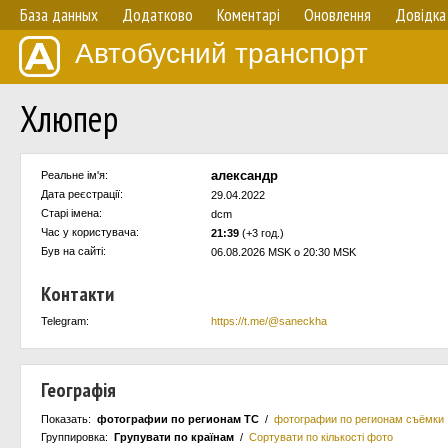
База данных
Додатково
Коментарі
Оновлення
Довідка
Автобусний транспорт
Хлюпер
александр
Реальне ім'я:
Дата реєстрації:
29.04.2022
Старі імена:
dcm
Час у користувача:
21:39
(+3 год.)
Був на сайті:
06.08.2026 MSK о 20:30 MSK
Контакти
Telegram:
https://t.me/@saneckha
Географія
Показать:
фотографии по регионам ТС
/
фотографии по регионам съёмки
Группировка:
Групувати по країнам
/
Сортувати по кількості фото