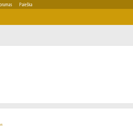
orumas
Paieška
us