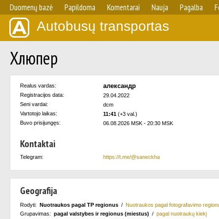
Duomenų bazė
Papildoma
Komentarai
Nauja
Pagalba
F
Autobusų transportas
Хлюпер
александр
Realus vardas:
Registracijos data:
29.04.2022
Seni vardai:
dcm
Vartotojo laikas:
11:41
(+3 val.)
Buvo prisijungęs:
06.08.2026 MSK - 20:30 MSK
Kontaktai
Telegram:
https://t.me/@saneckha
Geografija
Rodyti:
Nuotraukos pagal TP regionus
/
Nuotraukos pagal fotografavimo region
Grupavimas:
pagal valstybes ir regionus (miestus)
/
pagal nuotraukų kiekį