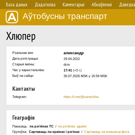
База даных
Дадаткова
Каментарыі
Абнаўленнi
Даведк
Аўтобусны транспарт
Хлюпер
александр
Рэальнае імя:
Дата рэгістрацыі:
29.04.2022
Старыя імёны:
dcm
Час у карыстальнiка:
17:41
(+3 г.)
Быў на сайце:
30.07.2026 MSK у 16:59 MSK
Кантакты
Telegram:
https://t.me/@saneckha
Геаграфія
Паказаць:
па рэгіёнах ТС
/
па рэгіёнах здымкі
Групоўка:
Сартаваць па краiнах i рэгінах
/
Сартаваць па колькасцi фота