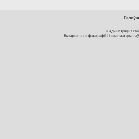
Галоўн
© Адміністрацыя са
Выкарыстанне фатаграфій і іншых матэрыялаў, 