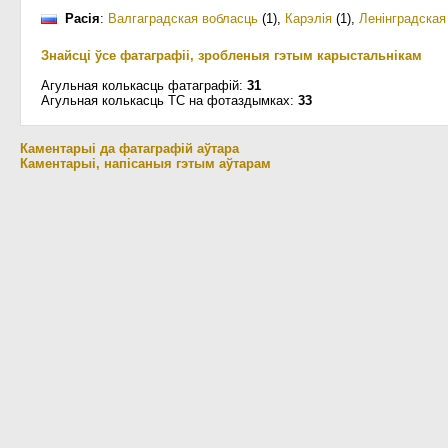
Расія
:
Валгаградская вобласць
(1)
,
Карэлія
(1)
,
Ленінградская
Знайсці ўсе фатаграфіі, зробленыя гэтым карыстальнікам
Агульная колькасць фатаграфій:
31
Агульная колькасць ТС на фотаздымках:
33
Каментарыі да фатаграфій аўтара
Каментарыі, напісаныя гэтым аўтарам