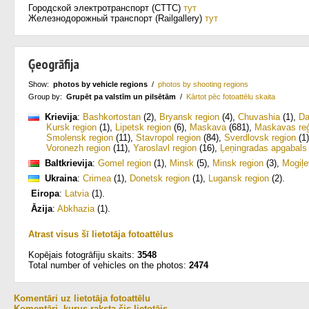
Городской электротранспорт (СТТС)
тут
Железнодорожный транспорт (Railgallery)
тут
Ģeogrāfija
Show:
photos by vehicle regions
/
photos by shooting regions
Group by:
Grupēt pa valstīm un pilsētām
/
Kārtot pēc fotoattēlu skaita
Krievija
:
Bashkortostan
(2)
,
Bryansk region
(4)
,
Chuvashia
(1)
,
Da
Kursk region
(1)
,
Lipetsk region
(6)
,
Maskava
(681)
,
Maskavas re
Smolensk region
(11)
,
Stavropol region
(84)
,
Sverdlovsk region
(1)
Voronezh region
(11)
,
Yaroslavl region
(16)
,
Ļeņingradas apgabals
Baltkrievija
:
Gomel region
(1)
,
Minsk
(5)
,
Minsk region
(3)
,
Mogiļe
Ukraina
:
Crimea
(1)
,
Donetsk region
(1)
,
Lugansk region
(2)
.
Eiropa
:
Latvia
(1)
.
Āzija
:
Abkhazia
(1)
.
Atrast visus šī lietotāja fotoattēlus
Kopējais fotogrāfiju skaits:
3548
Total number of vehicles on the photos:
2474
Komentāri uz lietotāja fotoattēlu
Komentāri, kurus raksta šis lietotājs