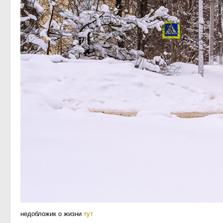
недобложик о жизни
тут