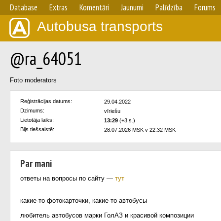
Database
Extras
Komentāri
Jaunumi
Palīdzība
Forums
Autobusa transports
@ra_64051
Foto moderators
Reģistrācijas datums:
29.04.2022
Dzimums:
vīriešu
Lietotāja laiks:
13:29
(+3 s.)
Bijs tiešsaistē:
28.07.2026 MSK v 22:32 MSK
Par mani
ответы на вопросы по сайту —
тут
какие-то фотокарточки, какие-то автобусы
любитель автобусов марки ГолАЗ и красивой композиции