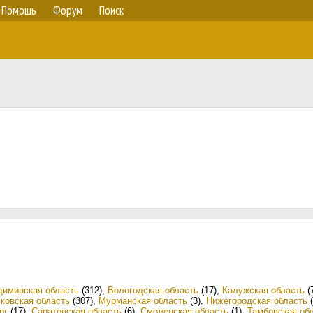
Помощь
Форум
Поиск
димирская область
(312)
,
Вологодская область
(17)
,
Калужская область
(
ковская область
(307)
,
Мурманская область
(3)
,
Нижегородская область
(
рг
(17)
,
Саратовская область
(6)
,
Смоленская область
(1)
,
Тамбовская об