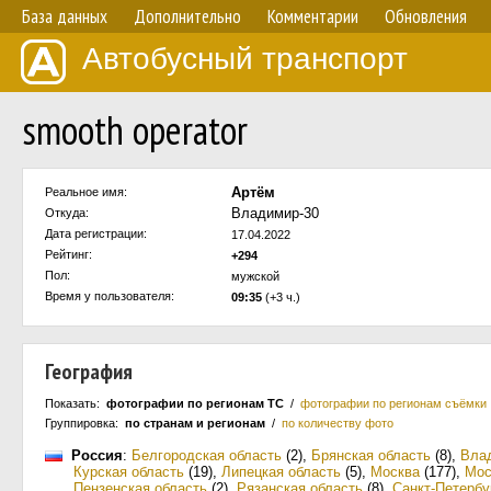
База данных
Дополнительно
Комментарии
Обновления
Автобусный транспорт
smooth operator
Артём
Реальное имя:
Владимир-30
Откуда:
Дата регистрации:
17.04.2022
Рейтинг:
+294
Пол:
мужской
Время у пользователя:
09:35
(+3 ч.)
География
Показать:
фотографии по регионам ТС
/
фотографии по регионам съёмки
Группировка:
по странам и регионам
/
по количеству фото
Россия
:
Белгородская область
(2)
,
Брянская область
(8)
,
Вла
Курская область
(19)
,
Липецкая область
(5)
,
Москва
(177)
,
Мос
Пензенская область
(2)
,
Рязанская область
(8)
,
Санкт-Петербу